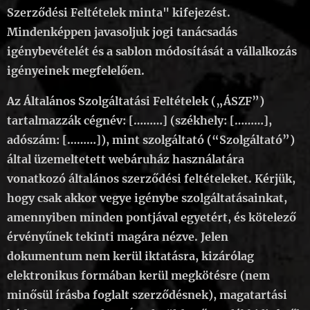
Szerződési Feltételek minta" kifejezést.
Mindenképpen javasoljuk jogi tanácsadás
igénybevételét és a sablon módosítását a vállalkozás
igényeinek megfelelően.
Az Általános Szolgáltatási Feltételek („ÁSZF”)
tartalmazzák cégnév:
[………]
(székhely:
[………]
,
adószám:
[………]
), mint szolgáltató (“Szolgáltató”)
által üzemeltetett webáruház használatára
vonatkozó általános szerződési feltételeket. Kérjük,
hogy csak akkor vegye igénybe szolgáltatásainkat,
amennyiben minden pontjával egyetért, és kötelező
érvényűnek tekinti magára nézve. Jelen
dokumentum nem kerül iktatásra, kizárólag
elektronikus formában kerül megkötésre (nem
minősül írásba foglalt szerződésnek), magatartási