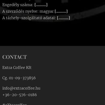
Engedély száma:
[………]
A szerződés nyelve: magyar
[………]
A tárhely-szolgáltató adatai:
[………]
CONTACT
Extra Coffee Kft
Cg. 01-09-373856
info@extracoffee.hu
+36-20-576-0186