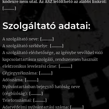
kódexre nem utal. Az ÁSZ letölthető az alábbi linkről:
[………]
Szolgáltató adatai:
A szolgáltató neve:
[………]
A szolgáltató székhelye:
[………]
A szolgáltató elérhetősége, az igénybe vevőkkel való
kapcsolattartásra szolgáló, rendszeresen használt
elektronikus levelezési címe:
[………]
Cégjegyzékszáma:
[………]
Adószáma:
[………]
Nyilvántartásban bejegyző hatóság neve
(cégbíróság):
[………]
Telefonszámai:
[………]
Adatvédelmi nyilvántartási száma:
[………]