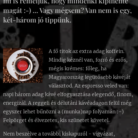
mi is reméljük, hogy mindenki kipihente
magát :-) ... Vagy mégsem? Van nem is egy,
két-három jó tippünk.
A fő titok az extra adag koffein.
Mindig kéznél van, forró és erős,
mégis krémes: főleg, ha
Magyarország legütősebb kávéját
választod. Az espresso veled van:
napi három adag kávé elfogyasztása elegendő, finom,
energizál. A reggeli és délutáni kávéadagon felül még
egyszer lehet bűnözni a (munka)nap folyamán :-)
Felpörget és élvezetes, kis szünetet követel.
Nem beszélve a további kiskapuról - vigyázat,