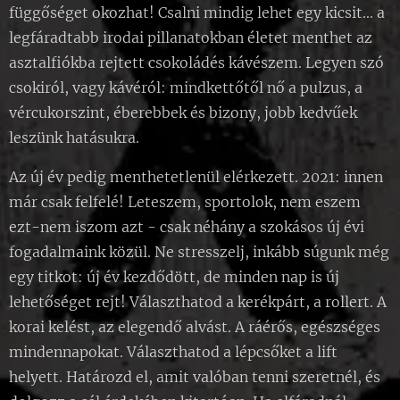
függőséget okozhat! Csalni mindig lehet egy kicsit... a
legfáradtabb irodai pillanatokban életet menthet az
asztalfiókba rejtett csokoládés kávészem. Legyen szó
csokiról, vagy kávéról: mindkettőtől nő a pulzus, a
vércukorszint, éberebbek és bizony, jobb kedvűek
leszünk hatásukra.
Az új év pedig menthetetlenül elérkezett. 2021: innen
már csak felfelé! Leteszem, sportolok, nem eszem
ezt-nem iszom azt - csak néhány a szokásos új évi
fogadalmaink közül. Ne stresszelj, inkább súgunk még
egy titkot: új év kezdődött, de minden nap is új
lehetőséget rejt! Választhatod a kerékpárt, a rollert. A
korai kelést, az elegendő alvást. A ráérős, egészséges
mindennapokat. Választhatod a lépcsőket a lift
helyett. Határozd el, amit valóban tenni szeretnél, és