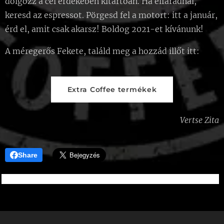
dolgozz a cél érdekében kitartóan. Ha elfáradnál,
keresd az espressot. Pörgesd fel a motort: itt a január,
érd el, amit csak akarsz! Boldog 2021-et kívánunk!
A méregerős Fekete, találd meg a hozzád illőt itt:
Extra Coffee termékek
Vertse Zita
Share