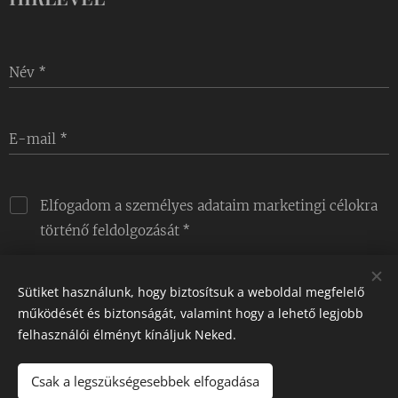
Név
E-mail
Elfogadom a személyes adataim marketingi célokra
történő feldolgozását
Sütiket használunk, hogy biztosítsuk a weboldal megfelelő
Küldés
működését és biztonságát, valamint hogy a lehető legjobb
felhasználói élményt kínáljuk Neked.
Csak a legszükségesebbek elfogadása
Powerd by Webnode - since 2020. EXTRA COFFEE ©
Sütik