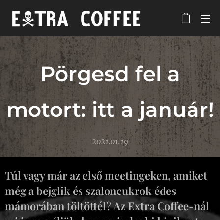
Pörgesd fel a
motort: itt a január!
2021.01.19
Túl vagy már az első meetingeken, amiket
még a bejglik és szaloncukrok édes
mámorában töltöttél? Az Extra Coffee-nál