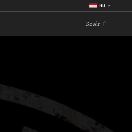
HU
Kosár