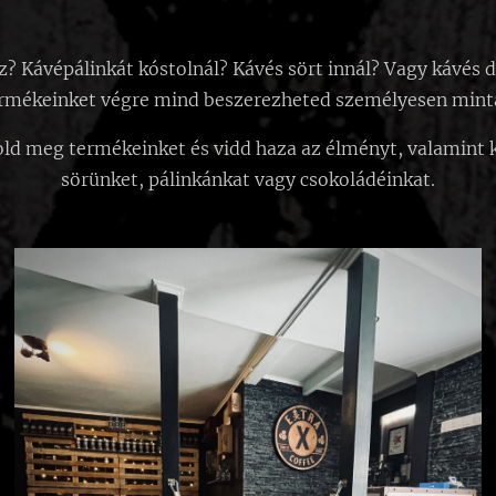
? Kávépálinkát kóstolnál? Kávés sört innál? Vagy kávés
rmékeinket végre mind beszerezheted személyesen mint
old meg termékeinket és vidd haza az élményt, valamint 
sörünket, pálinkánkat vagy csokoládéinkat.