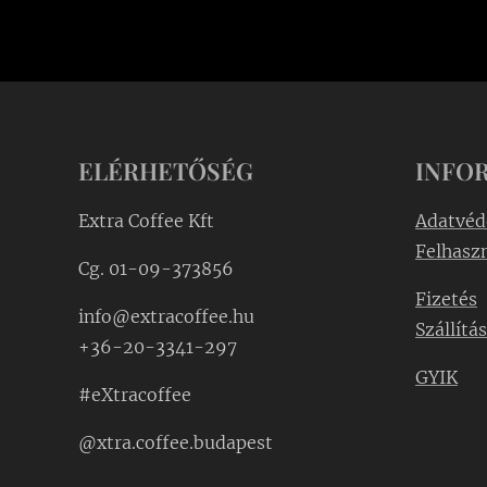
ELÉRHETŐSÉG
INFO
Extra Coffee Kft
Adatvéd
Felhaszn
Cg. 01-09-373856
Fizetés
info@extracoffee.hu
Szállítás
+36-20-3341-297
GYIK
#eXtracoffee
@xtra.coffee.budapest