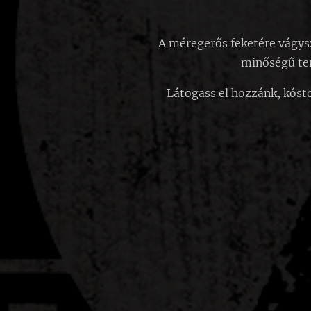
A méregerős feketére vágysz
minőségű te
Látogass el hozzánk, kóst