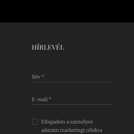
HÍRLEVÉL
Név
E-mail
Elfogadom a személyes
adataim marketingi célokra