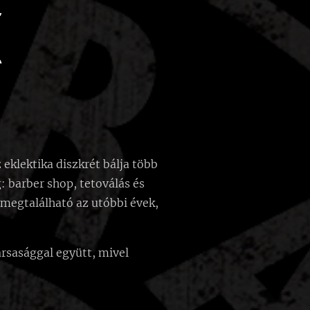
eklektika diszkrét bálja több
: barber shop, tetoválás és
megtalálható az utóbbi évek,
ársasággal együtt, mivel