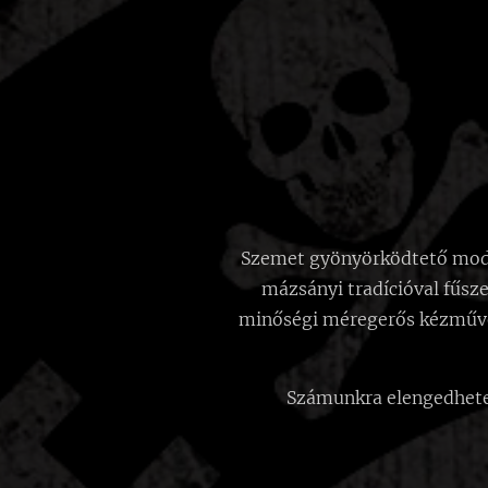
Szemet gyönyörködtető modern
mázsányi tradícióval fűsze
minőségi méregerős kézműves
Számunkra elengedhetetl