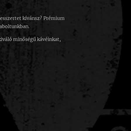
 desszertet kívánsz? Prémium
aboltunkban.
kiváló minőségű kávéinkat,